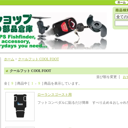
ホーム
>
クールフット COOL FOOT
クールフット COOL FOOT
並び順を変更
[
お
全 [
9
] 商品中 [
1
-
9
] 商品を表示しています。
ローランスゴースト用
フットコンペダルに貼るだけ簡単 すべり止め＆おしゃれ