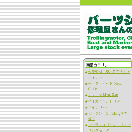
作業資材・部材DIY派向け
アイテム
モーターガイド Motor
Guide
ミンコタ Minn Kota
ハイガーハンドコン
ハイボ Haibo
ガーミン G-Fishing国内正
規品
ローランスゴースト トロー
リングモーター