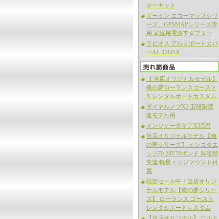
ターキット
ガーミン エコーマップシリ
ーズ、GPSMAPシリーズ専
用 家庭用電源アダプター
ラビオス アルミボートカバ
ーAL-12GSX
【 当店オリジナルモデル】
俺の夢ローランスゴースト
X レンタルボートカスタム
ダイヤルノブX3 五段階変
速モデル用
インジケータギアX3/5用
当店オリジナルモデル【俺
の夢シリーズ】 ミンコタエ
ッジ70 24V70ポンド 無段階
変速 軽量エッジマウント付
属
限定セール中！当店オリジ
ナルモデル【俺の夢シリー
ズ】 ローランス ゴースト
レンタルボートカスタム
【当店オリジナル】 ウルト