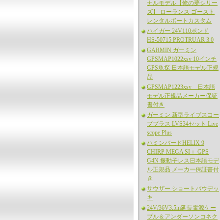
ナルモデル【俺の夢シリー
ズ】 ローランス ゴースト
レンタルボートカスタム
ハイガー 24V110ポンド
HS-50715 PROTRUAR 3.0
GARMIN ガーミン
GPSMAP1022xsv 10インチ
GPS魚探 日本語モデル正規
品
GPSMAP1223xsv 日本語
モデル正規品メーカー保証
書付き
ガーミン 新型ライブスコー
ププラス LVS34セット Live
scope Plus
ハミンバードHELIX 9
CHIRP MEGA SI＋ GPS
G4N 振動子レス日本語モデ
ル正規品 メーカー保証書付
き
サウザー ショートバウデッ
キ
24V/36V3.5m延長電源ケー
ブル＆アンダーソンコネク