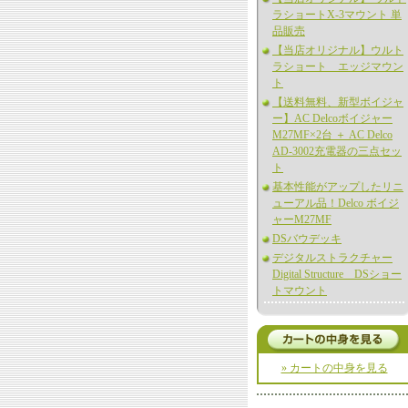
ラショートX-3マウント 単
品販売
【当店オリジナル】ウルト
ラショート エッジマウン
ト
【送料無料、新型ボイジャ
ー】AC Delcoボイジャー
M27MF×2台 ＋ AC Delco
AD-3002充電器の三点セッ
ト
基本性能がアップしたリニ
ューアル品！Delco ボイジ
ャーM27MF
DSバウデッキ
デジタルストラクチャー
Digital Structure DSショー
トマウント
» カートの中身を見る