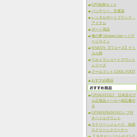
GPS魚探セット
バッテリー、充電器
レンタルボートブランド・
アイテム
ボート用品
俺の夢 Heritage Line ヘリテ
ージライン
WAKO'S 【ワコーズ】ケミ
カル類
ウルトラショートマウント
シリーズ
クールフット COOL FOOT
おすすめ商品
GPSMAP1623 日本語モデ
ル正規品メーカー保証書付
き
GPSMAP8416/1623ノブ付
きベイルマウント
スクリーンジュース 魚探
スクリーンクリーナー
【 当店オリジナルモデル】