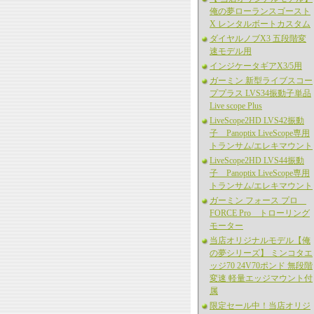
俺の夢ローランスゴースト
X レンタルボートカスタム
ダイヤルノブX3 五段階変
速モデル用
インジケータギアX3/5用
ガーミン 新型ライブスコー
ププラス LVS34振動子単品
Live scope Plus
LiveScope2HD LVS42振動
子 Panoptix LiveScope専用
トランサム/エレキマウント
LiveScope2HD LVS44振動
子 Panoptix LiveScope専用
トランサム/エレキマウント
ガーミン フォース プロ
FORCE Pro トローリング
モーター
当店オリジナルモデル【俺
の夢シリーズ】 ミンコタエ
ッジ70 24V70ポンド 無段階
変速 軽量エッジマウント付
属
限定セール中！当店オリジ