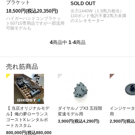
ブラケット
SOLD OUT
18,500円(税込20,350円)
出力1440W（1.9馬力相当）
110ポンド免許不要2馬力未満
ハイガーハンドコンブラケッ
のエレキモーター
ト50715専用品ですが一部流用
可能モデルも
4
1
4
商品中
-
商品
売れ筋商品
【 当店オリジナルモデ
ダイヤルノブX3 五段階
インジケータギ
ル】俺の夢ローランス
変速モデル用
用
ゴーストX レンタルボ
3,900円(税込4,290円)
2,900円(税込
ートカスタム
800,000円(税込880,000