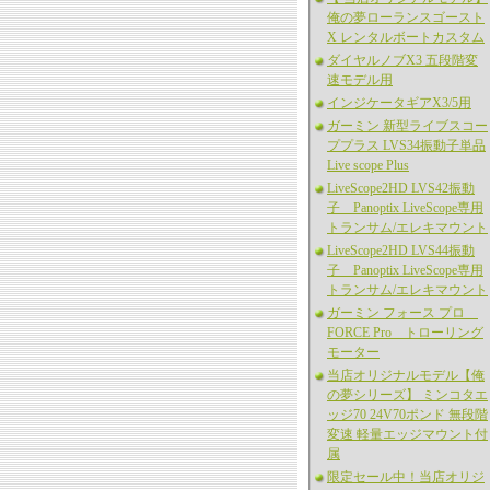
俺の夢ローランスゴースト
X レンタルボートカスタム
ダイヤルノブX3 五段階変
速モデル用
インジケータギアX3/5用
ガーミン 新型ライブスコー
ププラス LVS34振動子単品
Live scope Plus
LiveScope2HD LVS42振動
子 Panoptix LiveScope専用
トランサム/エレキマウント
LiveScope2HD LVS44振動
子 Panoptix LiveScope専用
トランサム/エレキマウント
ガーミン フォース プロ
FORCE Pro トローリング
モーター
当店オリジナルモデル【俺
の夢シリーズ】 ミンコタエ
ッジ70 24V70ポンド 無段階
変速 軽量エッジマウント付
属
限定セール中！当店オリジ