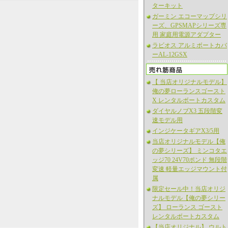
ターキット
ガーミン エコーマップシリ
ーズ、GPSMAPシリーズ専
用 家庭用電源アダプター
ラビオス アルミボートカバ
ーAL-12GSX
【 当店オリジナルモデル】
俺の夢ローランスゴースト
X レンタルボートカスタム
ダイヤルノブX3 五段階変
速モデル用
インジケータギアX3/5用
当店オリジナルモデル【俺
の夢シリーズ】 ミンコタエ
ッジ70 24V70ポンド 無段階
変速 軽量エッジマウント付
属
限定セール中！当店オリジ
ナルモデル【俺の夢シリー
ズ】 ローランス ゴースト
レンタルボートカスタム
【当店オリジナル】 ウルト