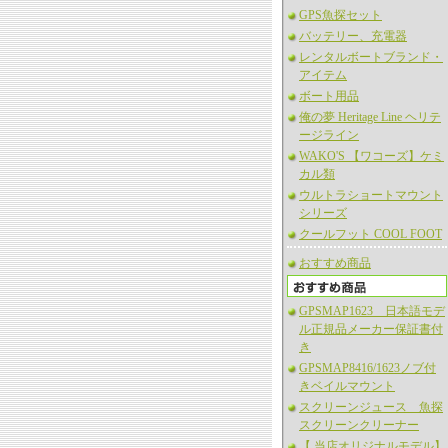
GPS魚探セット
バッテリー、充電器
レンタルボートブランド・
アイテム
ボート用品
俺の夢 Heritage Line ヘリテ
ージライン
WAKO'S 【ワコーズ】ケミ
カル類
ウルトラショートマウント
シリーズ
クールフット COOL FOOT
おすすめ商品
GPSMAP1623 日本語モデ
ル正規品メーカー保証書付
き
GPSMAP8416/1623ノブ付
きベイルマウント
スクリーンジュース 魚探
スクリーンクリーナー
【 当店オリジナルモデル】