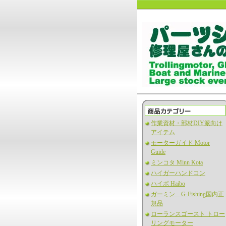
作業資材・部材DIY派向け
アイテム
モーターガイド Motor
Guide
ミンコタ Minn Kota
ハイガーハンドコン
ハイボ Haibo
ガーミン G-Fishing国内正
規品
ローランスゴースト トロー
リングモーター