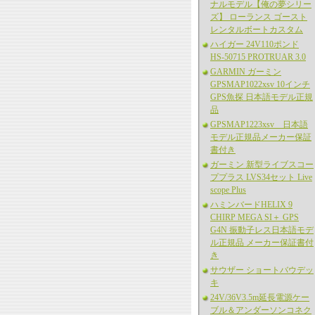
ナルモデル【俺の夢シリー
ズ】 ローランス ゴースト
レンタルボートカスタム
ハイガー 24V110ポンド
HS-50715 PROTRUAR 3.0
GARMIN ガーミン
GPSMAP1022xsv 10インチ
GPS魚探 日本語モデル正規
品
GPSMAP1223xsv 日本語
モデル正規品メーカー保証
書付き
ガーミン 新型ライブスコー
ププラス LVS34セット Live
scope Plus
ハミンバードHELIX 9
CHIRP MEGA SI＋ GPS
G4N 振動子レス日本語モデ
ル正規品 メーカー保証書付
き
サウザー ショートバウデッ
キ
24V/36V3.5m延長電源ケー
ブル＆アンダーソンコネク