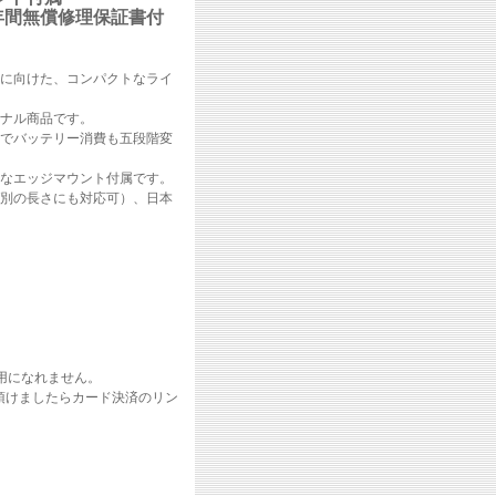
年間無償修理保証書付
方に向けた、コンパクトなライ
ジナル商品です。
速でバッテリー消費も五段階変
なエッジマウント付属です。
ば別の長さにも対応可）、日本
用になれません。
せ頂けましたらカード決済のリン