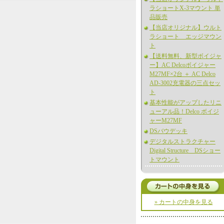
ラショートX-3マウント 単
品販売
【当店オリジナル】ウルト
ラショート エッジマウン
ト
【送料無料、新型ボイジャ
ー】AC Delcoボイジャー
M27MF×2台 ＋ AC Delco
AD-3002充電器の三点セッ
ト
基本性能がアップしたリニ
ューアル品！Delco ボイジ
ャーM27MF
DSバウデッキ
デジタルストラクチャー
Digital Structure DSショー
トマウント
» カートの中身を見る