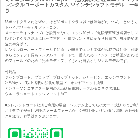
レンタルローボートカスタム 32インチシャフトモデル 一
き
55ポンドクラスだと遅い、けど80ポンドクラス以上は装備がたいへん…という
トハイパワーモデルフットコン。
メーカーラインナップには設定のない、エッジ70ポンド無段階変速は当店オリ
80ポンドクラス以上に比べて本体、付属マウント共にかなり軽量で、無段階変
速の半分以下。
レンタルローボートフィールドに適した軽量でエレキ本体が容易で取り外し可能
さらにシャフト長もレンタルローボートで一番人気の32インチ（ご希望があれ
のフィールドのために完全モディファイされた当店オリジナルモデルです。
付属品
ジャンプコード、プロップ、プロップナット、シャーピン、エッジマウント
24V80ポンド以上搭載の強化対策型ピニオンギアキット換装
アンダーソンコネクター使用の3.5m延長電源ケーブル＆コネクタ加工
ウルトラショートエッジマウント加工
■クレジットカード決済ご利用の場合、システム上こちらのカート決済ではご利
お手数ですが当店WEBのメールフォームか、公式LINEより個別にお問い合わ
クを送信、お手続きを頂けます。